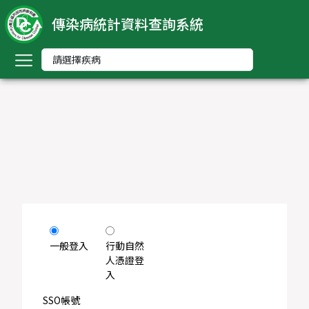
傳染病統計資料查詢系統
回
首
頁
中
文
版
nglish
-
索
引
一般登入
行動自然
人憑證登
入
依
傳
SSO帳號