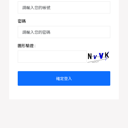
染
病
防
治
密碼
法
分
類
圖形驗證 :
依
傳
染
途
徑
確定登入
分
類
進
階
圖
表