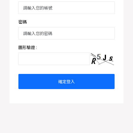
染
病
防
治
密碼
法
分
類
圖形驗證 :
依
傳
染
途
徑
確定登入
分
類
進
階
圖
表