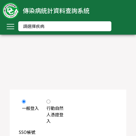
傳染病統計資料查詢系統
回
首
頁
中
文
版
nglish
-
索
引
一般登入
行動自然
人憑證登
入
依
傳
SSO帳號