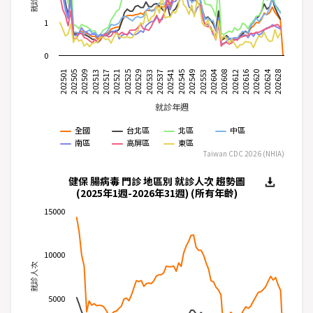
染
病
1
防
治
0
法
202604
202624
202505
202537
202616
202517
202549
202628
202529
202608
202509
202541
202620
202521
202553
202501
202533
202612
202513
202545
202525
分
類
就診年週
依
全國
台北區
北區
中區
南區
高屏區
東區
傳
Taiwan CDC 2026 (NHIA)
染
途
健保 腸病毒 門診 地區別 就診人次 趨勢圖
徑
(2025年1週-2026年31週) (所有年齡)
分
15000
類
10000
進
就診人次
階
圖
5000
表