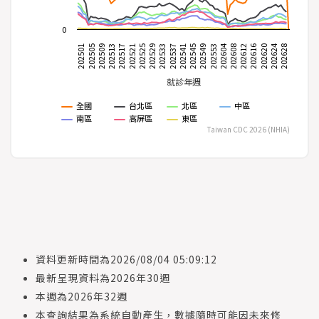
急
0
診
202624
202604
202509
202608
202545
202529
202513
202628
202612
202549
202533
202517
202501
202616
202553
202537
202521
202505
202620
202541
202525
傳
染
就診年週
病
監
全國
台北區
北區
中區
測
南區
高屏區
東區
Taiwan CDC 2026 (NHIA)
統
計
次
級
健
保
資
資料更新時間為2026/08/04 05:09:12
料
最新呈現資料為2026年30週
本週為2026年32週
肺
本查詢結果為系統自動產生，數據隨時可能因未來修
炎