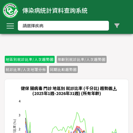
傳染病統計資料查詢系統
回
首
頁
中
文
版
地區別就診比率/人次趨勢圖
年齡別就診比率/人次趨勢圖
就診比率/人次地理分佈
同期比較趨勢圖
nglish
-
健保 腸病毒 門診 地區別 就診比率 (千分比) 趨勢圖
(2025年1週-2026年31週) (所有年齡)
索
4
引
3
就診比率 (‰)
依
傳
2