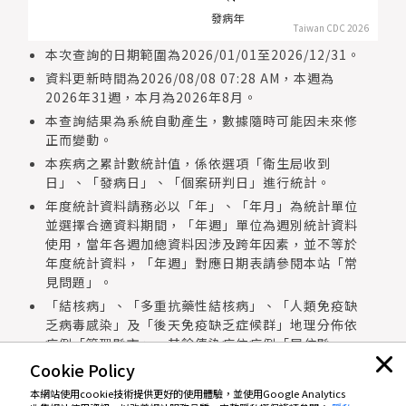
測
發病年
Taiwan CDC 2026
本次查詢的日期範圍為2026/01/01至2026/12/31。
其
資料更新時間為2026/08/08 07:28 AM，本週為
他
2026年31週，本月為2026年8月。
傳
本查詢結果為系統自動產生，數據隨時可能因未來修
染
正而變動。
病
本疾病之累計數統計值，係依選項「衛生局收到
資
日」、「發病日」、「個案研判日」進行統計。
料
查
年度統計資料請務必以「年」、「年月」為統計單位
詢
並選擇合適資料期間，「年週」單位為週別統計資料
使用，當年各週加總資料因涉及跨年因素，並不等於
年度統計資料，「年週」對應日期表請參閱本站「常
其
見問題」。
他
「結核病」、「多重抗藥性結核病」、「人類免疫缺
衛
乏病毒感染」及「後天免疫缺乏症候群」地理分佈依
生
病例「管理縣市」，其餘傳染病依病例「居住縣
統
市」。
計
Cookie Policy
查
本網站使用cookie技術提供更好的使用體驗，並使用Google Analytics
詢