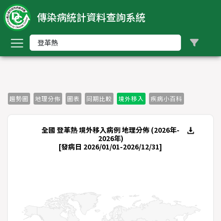
傳染病統計資料查詢系統
回
首
頁
中
文
版
趨勢圖
地理分佈
圖表
同期比較
境外移入
疾病小百科
nglish
全國 登革熱 境外移入病例 地理分佈 (2026年-
2026年)
-
[發病日 2026/01/01-2026/12/31]
索
引
依
傳