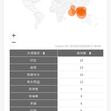
染
病
防
治
法
分
類
依
Taiwan CDC 20262026/08/08 07:28 AM
傳
來源國家
病例數
染
印尼
25
途
徑
越南
23
分
馬爾地夫
15
類
馬來西亞
12
菲律賓
9
進
柬埔寨
9
階
圖
泰國
6
表
印度
6