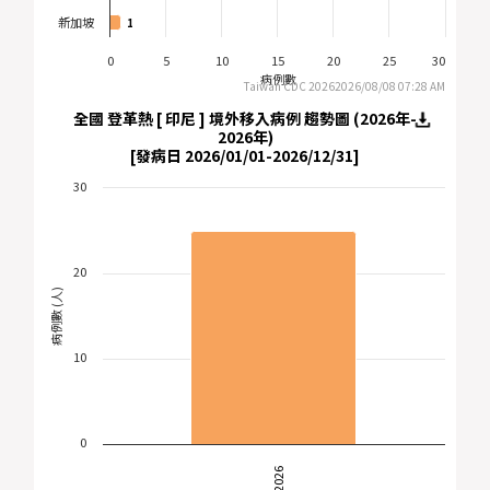
及
新加坡
1
1
流
0
5
10
15
20
25
30
感
病例數
Taiwan CDC 20262026/08/08 07:28 AM
死
亡
全國 登革熱 [ 印尼 ] 境外移入病例 趨勢圖 (2026年-
監
2026年)
[發病日 2026/01/01-2026/12/31]
測
30
實
驗
室
20
傳
病例數 (人)
染
病
自
10
動
通
報
系
0
統
2026
監