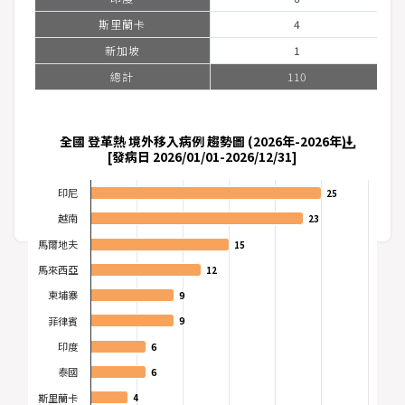
斯里蘭卡
4
急
新加坡
1
診
傳
總計
110
染
病
監
全國 登革熱 境外移入病例 趨勢圖 (2026年-2026年)
測
[發病日 2026/01/01-2026/12/31]
統
計
印尼
25
25
越南
23
23
次
馬爾地夫
15
15
級
馬來西亞
12
12
健
保
柬埔寨
9
9
資
菲律賓
9
9
料
印度
6
6
泰國
6
6
肺
斯里蘭卡
4
4
炎